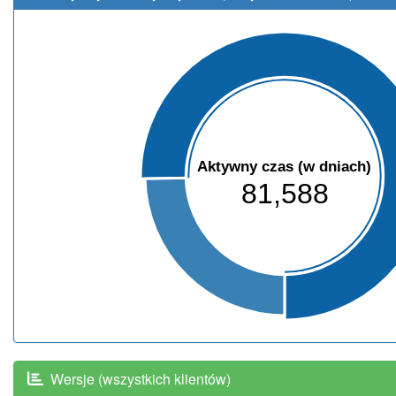
Aktywny czas (w dniach)
81,588
Wersje (wszystkich klientów)