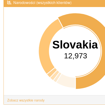
Narodowości (wszystkich klientów)
Slovakia
12,973
Zobacz wszystkie narody