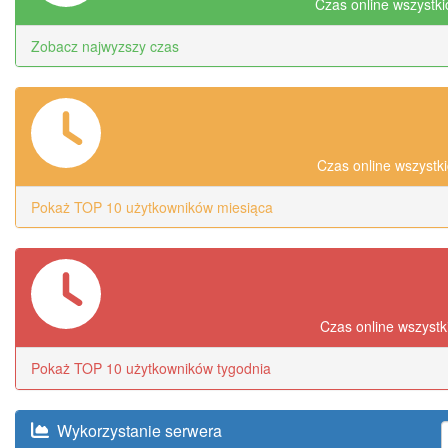
Czas online wszystki
Zobacz najwyzszy czas
Czas online wszystk
Pokaż TOP 10 użytkowników miesiąca
Czas online wszystk
Pokaż TOP 10 użytkowników tygodnia
Wykorzystanie serwera